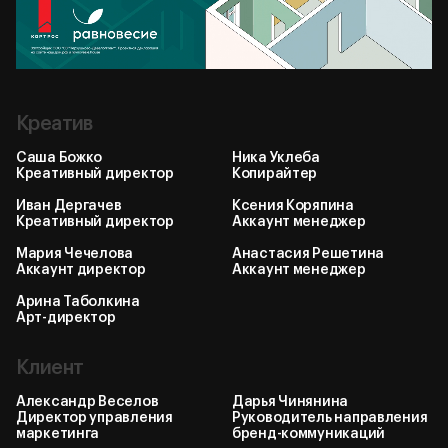
Креатив
Саша Божко
Ника Уклеба
Креативный директор
Копирайтер
Иван Дергачев
Ксения Коряпина
Креативный директор
Аккаунт менеджер
Мария Чечелова
Анастасия Решетина
Аккаунт директор
Аккаунт менеджер
Арина Таболкина
Арт-директор
Клиент
Александр Веселов
Дарья Чинянина
Директор управления
Руководитель направления
маркетинга
бренд-коммуникаций