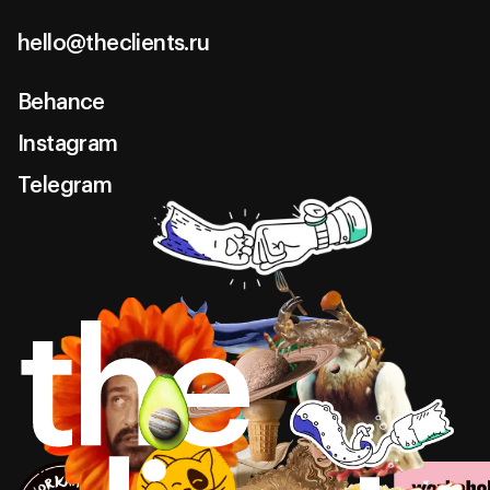
hello@theclients.ru
hello@theclients.ru
Behance
Behance
Instagram
Instagram
Telegram
Telegram