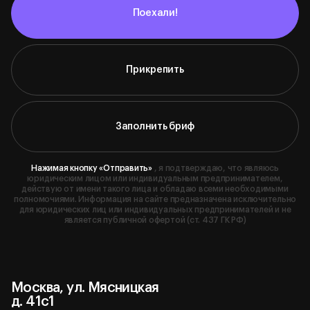
Поехали!
Прикрепить
Заполнить бриф
Нажимая кнопку «Отправить»
, я подтверждаю, что являюсь
юридическим лицом или индивидуальным предпринимателем,
действую от имени такого лица и обладаю всеми необходимыми
полномочиями. Информация на сайте предназначена исключительно
для юридических лиц или индивидуальных предпринимателей и не
является публичной офертой (ст. 437 ГК РФ)
Москва, ул. Мясницкая
д. 41с1