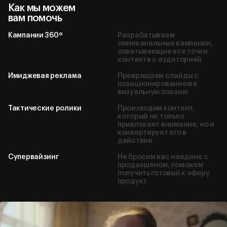
Как мы можем
вам помочь
Кампании 360º
Разрабатываем
омниканальные кампании,
охватывающие все точки
контакта с аудиторией
Имиджевая реклама
Превращаем слайды с
позиционированием в
визуальную поэзию
Тактические ролики
Производим контент,
который не только
привлекает внимание, но и
конвертирует его в
действие
Супервайзинг
Не бросим вас наедине с
продакшеном, поможем
получить готовый к эфиру
продукт.