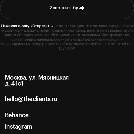
Заполнить бриф
Нажимая кнопку «Отправить»
, я подтверждаю, что являюсь юридическим
лицом или индивидуальным предпринимателем, действую от имени такого
лица и обладаю всеми необходимыми полномочиями. Информация на
сайте предназначена исключительно для юридических лиц или
индивидуальных предпринимателей и не является публичной офертой (ст.
437 ГК РФ)
Москва, ул. Мясницкая
д. 41с1
hello@theclients.ru
hello@theclients.ru
Behance
Behance
Instagram