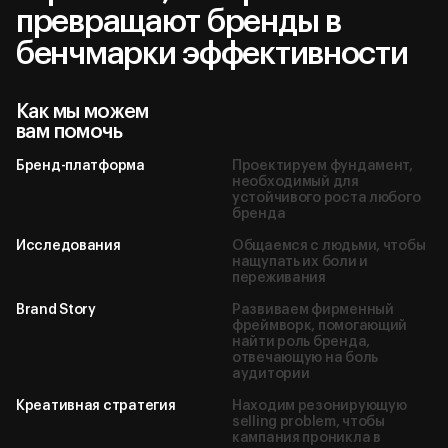
Диджитал
превращают бренды в
бенчмарки эффективности
Как мы можем
вам помочь
Бренд-платформа
Проектируем фундамент,
необходимый для
устойчивого роста любого
бренда
Исследования
Общаемся с людьми, чтобы
нащупать их боли и
переживания
Москва, ул. Мясницкая
Brand Story
Развиваем фирменный
д. 41с1
фреймворк, помогающий
найти роль бренда,
отвечающую на боль
hello@theclients.ru
аудитории
Креативная стратегия
Находим резонирующую
Behance
Instagram
Telegram
selling problem, чтобы
кампания проникла в