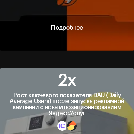
Подробнее
Подробнее
2х
Рост ключевого показателя DAU (Daily
Average Users) после запуска рекламной
кампании с новым позиционированием
Яндекс.Услуг