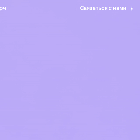
рч
Связаться с нами
рч
Связаться с нами